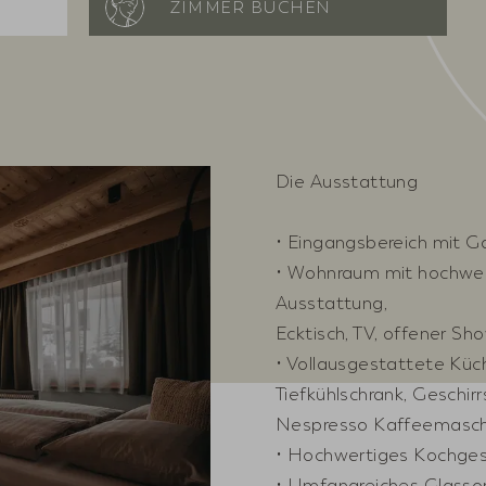
ZIMMER BUCHEN
Die Ausstattung
• Eingangsbereich mit G
• Wohnraum mit hochwer
Ausstattung,
Ecktisch, TV, offener S
• Vollausgestattete Küch
Tiefkühlschrank, Geschir
Nespresso Kaffeemasch
• Hochwertiges Kochges
• Umfangreiches Glassor