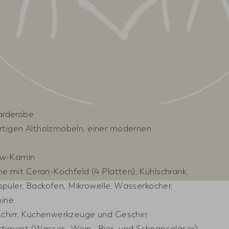
arderobe
tigen Altholzmöbeln, einer modernen
how-Kamin
e mit Ceran-Kochfeld (4 Platten), Kühlschrank,
rspüler, Backofen, Mikrowelle, Wasserkocher,
ine
chirr, Küchenwerkzeuge und Geschirr
timent (Wasser-, Wein-, Bier- und Schnapsgläser)