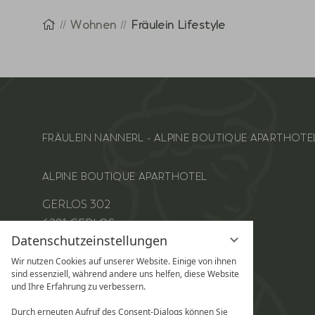
Startseite
Wohnen
Fräulein Lifestyle
FRÄULEIN NANNERL - ALPINE BOUTIQUE APARTHOT
ALPINE BOUTIQUE APARTHOTEL
GERLOS 302
6281 GERLOS
Datenschutzeinstellungen
+43 (0) 664 44 33 509
INFO@FRAEULEIN-NANNERL.COM
Wir nutzen Cookies auf unserer Website. Einige von ihnen
sind essenziell, während andere uns helfen, diese Website
und Ihre Erfahrung zu verbessern.
INSTAGRAM
Durch erneuten Aufruf des Consent-Dialogs können Sie