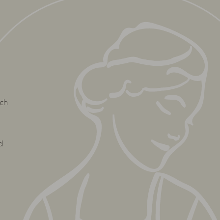
uch
d