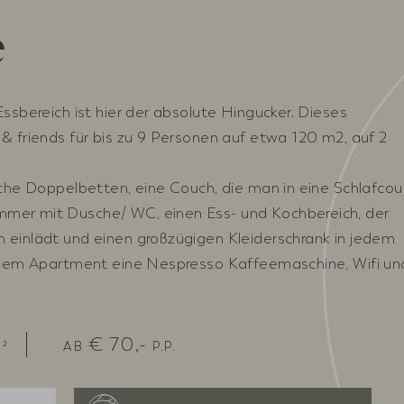
e
ssbereich ist hier der absolute Hingucker. Dieses
& friends für bis zu 9 Personen auf etwa 120 m2, auf 2
iche Doppelbetten, eine Couch, die man in eine Schlafco
mer mit Dusche/ WC, einen Ess- und Kochbereich, der
 einlädt und einen großzügigen Kleiderschrank in jedem
jedem Apartment eine Nespresso Kaffeemaschine, Wifi un
€
70,-
²
AB
P.P.