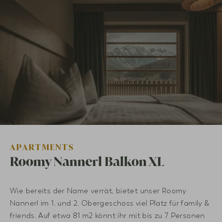
APARTMENTS
Roomy Nannerl Balkon XL
Wie bereits der Name verrät, bietet unser Roomy
Nannerl im 1. und 2. Obergeschoss viel Platz für family &
friends. Auf etwa 81 m2 könnt ihr mit bis zu 7 Personen