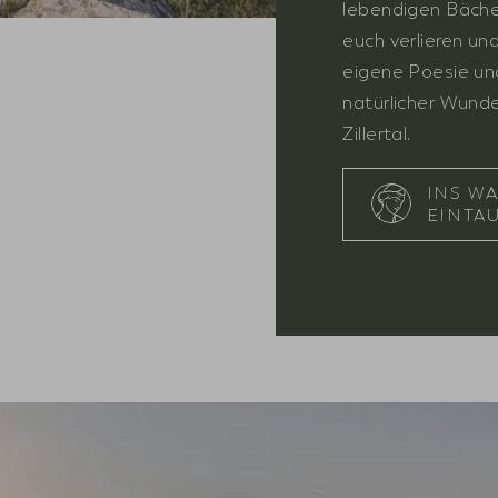
lebendigen Bäche
euch verlieren und
eigene Poesie und
natürlicher Wund
Zillertal.
INS W
EINTA