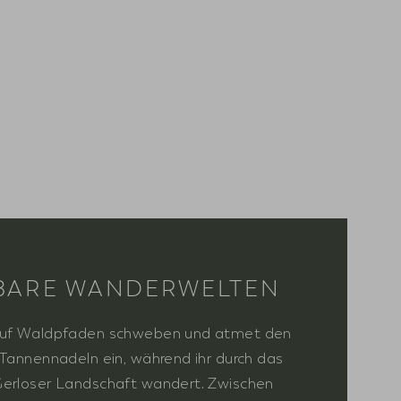
ARE WANDERWELTEN
 auf Waldpfaden schweben und atmet den
 Tannennadeln ein, während ihr durch das
Gerloser Landschaft wandert. Zwischen