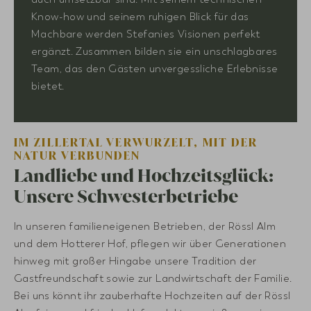
Know-how und seinem ruhigen Blick für das
Machbare werden Stefanies Visionen perfekt
ergänzt. Zusammen bilden sie ein unschlagbares
Team, das den Gästen unvergessliche Erlebnisse
bietet.
IM ZILLERTAL VERWURZELT, MIT DER
NATUR VERBUNDEN
Landliebe und Hochzeitsglück:
Unsere Schwesterbetriebe
In unseren familieneigenen Betrieben, der Rössl Alm
und dem Hotterer Hof, pflegen wir über Generationen
hinweg mit großer Hingabe unsere Tradition der
Gastfreundschaft sowie zur Landwirtschaft der Familie.
Bei uns könnt ihr zauberhafte Hochzeiten auf der Rössl