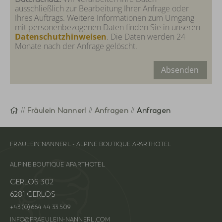
ausschließlich zur Bearbeitung Ihrer Anfrage oder
Ihres Auftrags. Weitere Informationen zum Umgang
mit personenbezogenen Daten finden Sie in unseren
Datenschutzhinweisen
. Die Daten werden 24
Monate nach der Anfrage gelöscht.
Absenden
Startseite
Fräulein Nannerl
Anfragen
Anfragen
FRÄULEIN NANNERL - ALPINE BOUTIQUE APARTHOTEL
ALPINE BOUTIQUE APARTHOTEL
GERLOS 302
6281 GERLOS
+43 (0) 664 44 33 509
INFO@FRAEULEIN-NANNERL.COM