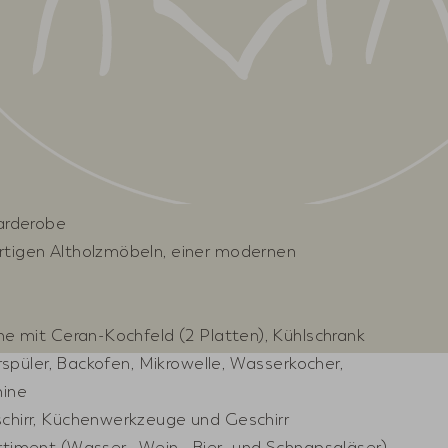
arderobe
tigen Altholzmöbeln, einer modernen
he mit Ceran-Kochfeld (2 Platten), Kühlschrank
rrspüler, Backofen, Mikrowelle, Wasserkocher,
ine
chirr, Küchenwerkzeuge und Geschirr
timent (Wasser-, Wein-, Bier- und Schnapsgläser)