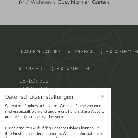
Startseite
Wohnen
Cosy Nannerl Garten
FRÄULEIN NANNERL - ALPINE BOUTIQUE APARTHOT
ALPINE BOUTIQUE APARTHOTEL
GERLOS 302
6281 GERLOS
Datenschutzeinstellungen
+43 (0) 664 44 33 509
INFO@FRAEULEIN-NANNERL.COM
Wir nutzen Cookies auf unserer Website. Einige von ihnen
sind essenziell, während andere uns helfen, diese Website
und Ihre Erfahrung zu verbessern.
INSTAGRAM
Durch erneuten Aufruf des Consent-Dialogs können Sie
Ihre Einstellung jederzeit ändern. Weitere Informationen