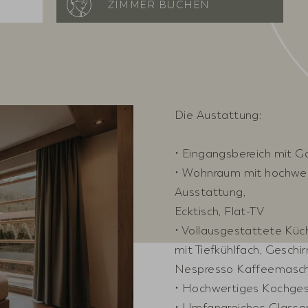
ZIMMER BUCHEN
Die Austattung:
• Eingangsbereich mit G
• Wohnraum mit hochwer
Ausstattung,
Ecktisch, Flat-TV
• Vollausgestattete Küc
mit Tiefkühlfach, Geschi
Nespresso Kaffeemasch
• Hochwertiges Kochges
• Umfangreiches Glassor